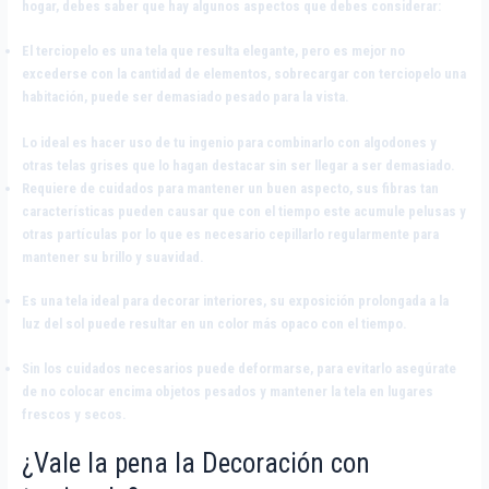
hogar, debes saber que hay algunos aspectos que debes considerar:
El terciopelo es una tela que resulta elegante, pero es mejor no
excederse con la cantidad de elementos, sobrecargar con terciopelo una
habitación, puede ser demasiado pesado para la vista.
Lo ideal es hacer uso de tu ingenio para combinarlo con algodones y
otras telas grises que lo hagan destacar sin ser llegar a ser demasiado.
Requiere de cuidados para mantener un buen aspecto, sus fibras tan
características pueden causar que con el tiempo este acumule pelusas y
otras partículas por lo que es necesario cepillarlo regularmente para
mantener su brillo y suavidad.
Es una tela ideal para decorar interiores, su exposición prolongada a la
luz del sol puede resultar en un color más opaco con el tiempo.
Sin los cuidados necesarios puede deformarse, para evitarlo asegúrate
de no colocar encima objetos pesados y mantener la tela en lugares
frescos y secos.
¿Vale la pena la Decoración con