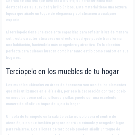
Se trata de una tela que destaca a la vista, su característica más
destacada es su suavidad y brillo únicos. Este material tiene una textura
lujosa que añade un toque de elegancia y sofisticación a cualquier
espacio.
El terciopelo tiene una excelente capacidad para reflejar la luz de manera
sutil, esta característica crea un efecto visual que puede transformar
una habitación, haciéndola más acogedora y atractiva. Es la elección
perfecta para quienes buscan combinar tanto estilo como confort en sus
hogares.
Terciopelo en los muebles de tu hogar
Los muebles ubicados en áreas de descanso son uno de los elementos
que más utilizamos en el día a día, por eso la decoración con terciopelo
en muebles como sofás, sillones y sillas puede ser una excelente
manera de añadir un toque de lujo a tu hogar.
Un sofá de terciopelo en la sala de estar no solo será el centro de
atención, sino que también proporcionará un cómodo y acogedor lugar
para relajarse. Los sillones de terciopelo pueden añadir un toque de