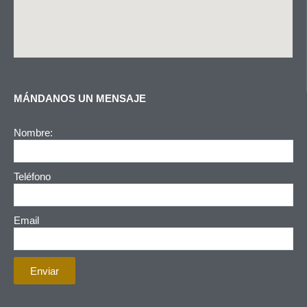
MÁNDANOS UN MENSAJE
Nombre:
Teléfono
F
Email
a
c
W
e
Enviar
h
b
a
I
o