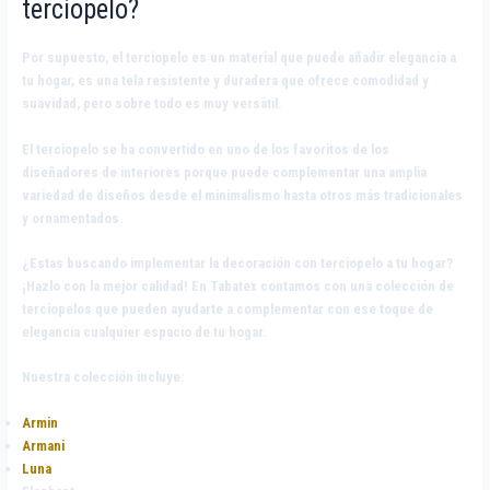
terciopelo?
Por supuesto, el terciopelo es un material que puede añadir elegancia a
tu hogar, es una tela resistente y duradera que ofrece comodidad y
suavidad, pero sobre todo es muy versátil.
El terciopelo se ha convertido en uno de los favoritos de los
diseñadores de interiores porque puede complementar una amplia
variedad de diseños desde el minimalismo hasta otros más tradicionales
y ornamentados.
¿Estas buscando implementar la decoración con terciopelo a tu hogar?
¡Hazlo con la mejor calidad! En
Tabatex
contamos con una colección de
terciopelos que pueden ayudarte a complementar con ese toque de
elegancia cualquier espacio de tu hogar.
Nuestra colección incluye:
Armin
Armani
Luna