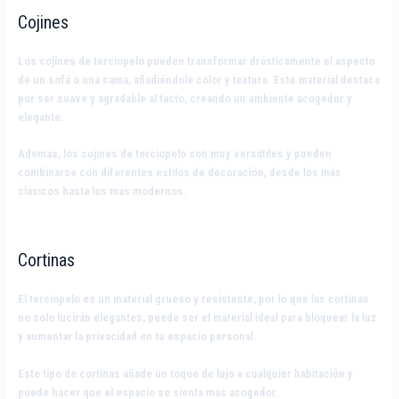
Cojines
Los cojines de terciopelo pueden transformar drásticamente el aspecto
de un sofá o una cama, añadiéndole color y textura. Este material destaca
por ser suave y agradable al tacto, creando un ambiente acogedor y
elegante.
Además, los cojines de terciopelo son muy versátiles y pueden
combinarse con diferentes estilos de decoración, desde los más
clásicos hasta los más modernos.
Cortinas
El terciopelo es un material grueso y resistente, por lo que las cortinas
no solo lucirán elegantes, puede ser el material ideal para bloquear la luz
y aumentar la privacidad en tu espacio personal.
Este tipo de cortinas añade un toque de lujo a cualquier habitación y
puede hacer que el espacio se sienta más acogedor.