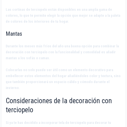
Las cortinas de terciopelo están disponibles en una amplia gama de
colores, lo que te permite elegir la opción que mejor se adapte a la paleta
de colores de los interiores de tu hogar.
Mantas
Durante los meses más fríos del año una buena opción para combinar la
decoración con terciopelo con la funcionalidad y comodidad es añadir
mantas a los sofás o camas.
Colocarlas no solo puede ser útil como un elemento decorativo para
embellecer estos elementos del hogar añadiéndoles color y textura, sino
que también proporcionará un espacio cálido y cómodo durante el
invierno.
Consideraciones de la decoración con
terciopelo
Si ya te has decidido a incorporar tela de terciopelo para decorar tu