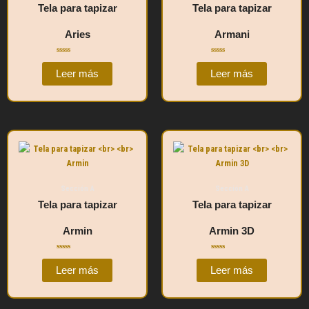
Tela para tapizar
Tela para tapizar
Aries
Armani
Valorado
Valorado
con
con
Leer más
Leer más
0
0
de
de
5
5
Sección A
Sección A
Tela para tapizar
Tela para tapizar
Armin
Armin 3D
Valorado
Valorado
con
con
Leer más
Leer más
0
0
de
de
5
5