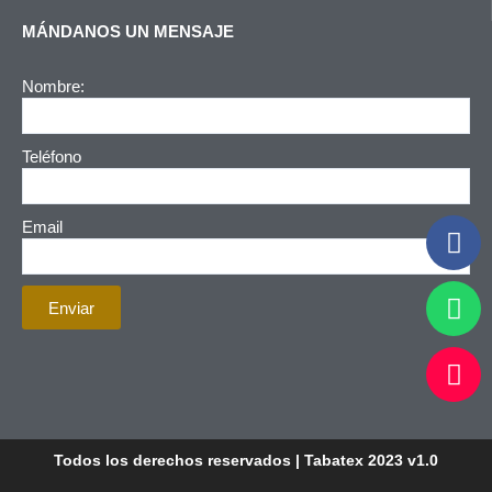
MÁNDANOS UN MENSAJE
Nombre:
Teléfono
F
Email
a
c
W
e
Enviar
h
b
a
I
o
t
n
o
s
s
k
a
t
p
Todos los derechos reservados | Tabatex 2023 v1.0
a
p