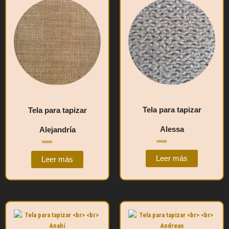
Sección A
Sección A
Tela para tapizar
Tela para tapizar
Alessa
Alejandría
Valorado
Valorado
con
con
Leer más
Leer más
0
0
de
de
5
5