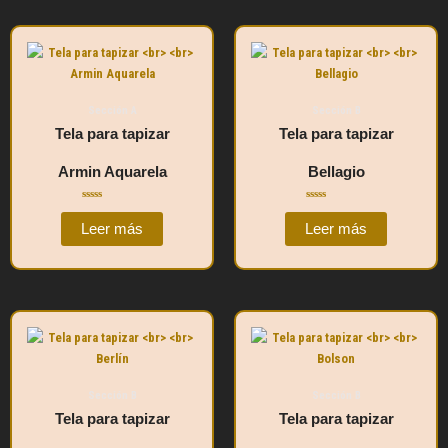
Sección A
Sección B
Tela para tapizar
Tela para tapizar
Armin Aquarela
Bellagio
Valorado
Valorado
con
con
Leer más
Leer más
0
0
de
de
5
5
Sección B
Sección B
Tela para tapizar
Tela para tapizar