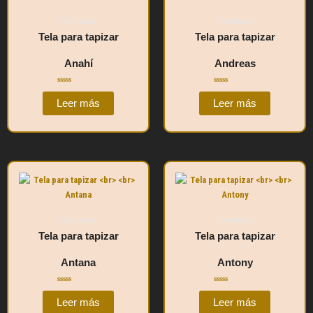
Sección A
Sección A
Tela para tapizar
Tela para tapizar
Anahí
Andreas
Valorado
Valorado
con
con
Leer más
Leer más
0
0
de
de
5
5
Sección A
Sección A
Tela para tapizar
Tela para tapizar
Antana
Antony
Valorado
Valorado
con
con
Leer más
Leer más
0
0
de
de