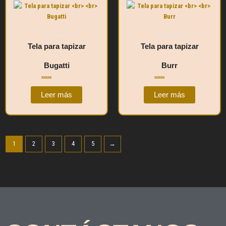
Sección B
Sección B
Tela para tapizar
Tela para tapizar
Bugatti
Burr
Valorado
Valorado
con
con
Leer más
Leer más
0
0
de
de
5
5
1
2
3
4
5
→