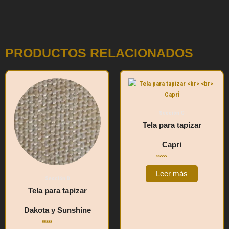
PRODUCTOS RELACIONADOS
Sección C
Tela para tapizar
Capri
Valorado
con
Leer más
0
Sección D
de
5
Tela para tapizar
Dakota y Sunshine