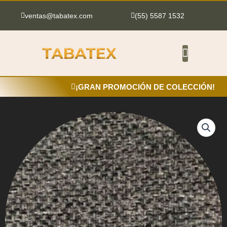
Ir
al
ventas@tabatex.com
(55) 5587 1532
contenido
¡GRAN PROMOCIÓN DE COLECCIÓN!