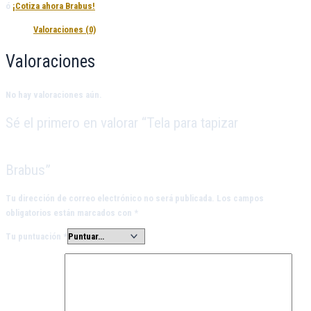
ó
¡Cotiza ahora Brabus!
Valoraciones (0)
Valoraciones
No hay valoraciones aún.
Sé el primero en valorar “Tela para tapizar
Brabus”
Tu dirección de correo electrónico no será publicada.
Los campos
obligatorios están marcados con
*
Tu puntuación
*