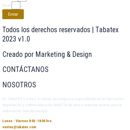
Email
Enviar
Todos los derechos reservados | Tabatex
2023 v1.0
Creado por Marketing & Design
CONTÁCTANOS
NOSOTROS
En
TABATEX S.A de C.V
somos una empresa especializada en la fabricación,
importación y comercialización DIRECTA de telas y materias primas para la
elaboración total del mueble.
Lunes - Viernes 8:00 -18:00 hrs.
ventas@tabatex.com