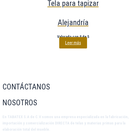
Tela para tapizar
Alejandría
Valorado con
0
de 5
Leer más
CONTÁCTANOS
NOSOTROS
En
TABATEX S.A de C.V
somos una empresa especializada en la fabricación,
importación y comercialización DIRECTA de telas y materias primas para la
elaboración total del mueble.