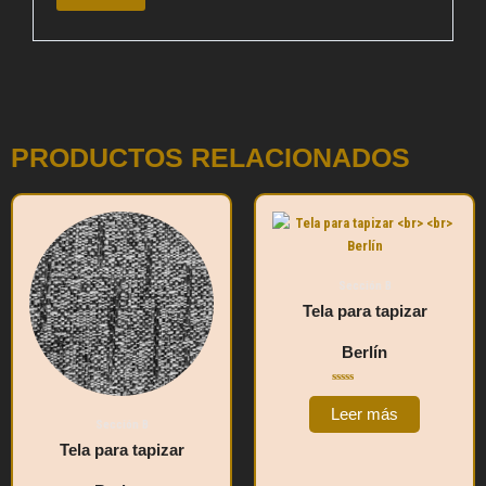
PRODUCTOS RELACIONADOS
Sección B
Tela para tapizar
Berlín
Valorado
con
Leer más
0
Sección B
de
5
Tela para tapizar