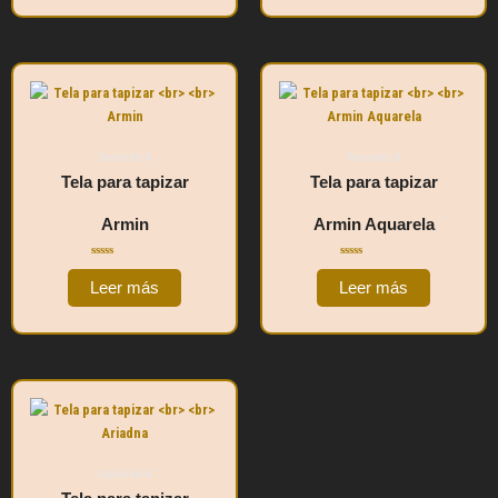
Sección A
Sección A
Tela para tapizar
Tela para tapizar
Armin
Armin Aquarela
Valorado
Valorado
con
con
Leer más
Leer más
0
0
de
de
5
5
Sección A