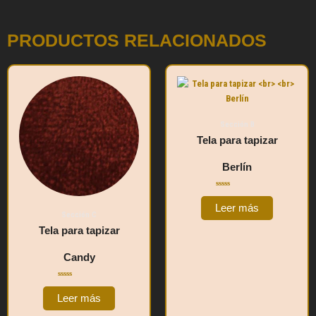
PRODUCTOS RELACIONADOS
Sección B
Tela para tapizar
Berlín
Valorado
con
Leer más
0
Sección C
de
5
Tela para tapizar
Candy
Valorado
con
Leer más
0
de
5