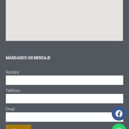
MÁNDANOS UN MENSAJE
Nombre:
Teléfono
F
Email
a
c
W