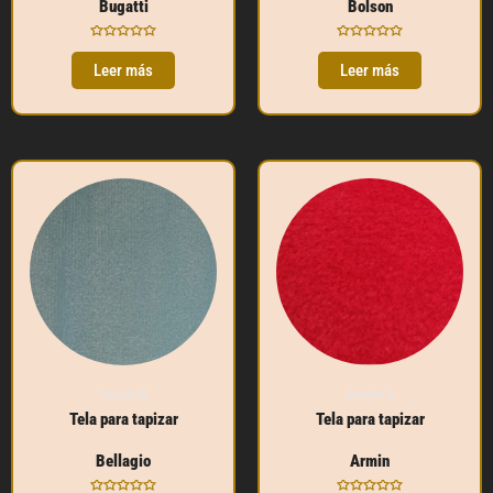
Bugatti
Bolson
Valorado
Valorado
con
con
Leer más
Leer más
0
0
de
de
5
5
Sección B
Sección A
Tela para tapizar
Tela para tapizar
Bellagio
Armin