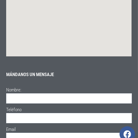
MÁNDANOS UN MENSAJE
Nombre:
Teléfono
F
Email
a