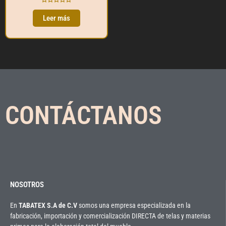
Valorado
con
Leer más
0
de
5
CONTÁCTANOS
NOSOTROS
En
TABATEX S.A de C.V
somos una empresa especializada en la
fabricación, importación y comercialización DIRECTA de telas y materias