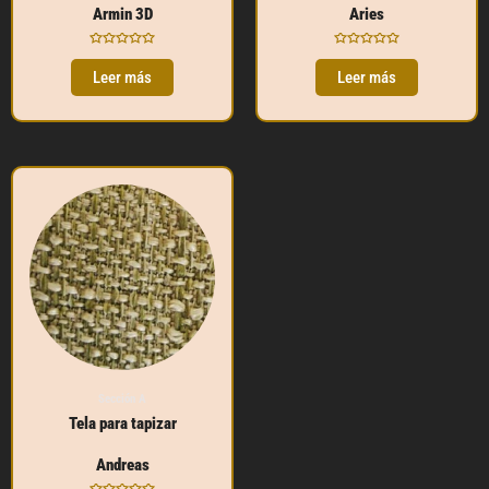
Armin 3D
Aries
Valorado
Valorado
con
con
Leer más
Leer más
0
0
de
de
5
5
Sección A
Tela para tapizar
Andreas