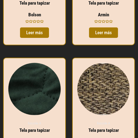
Tela para tapizar
Tela para tapizar
Bolson
Armin
Valorado
Valorado
con
con
Leer más
Leer más
0
0
de
de
5
5
Sección A
Sección A
Tela para tapizar
Tela para tapizar