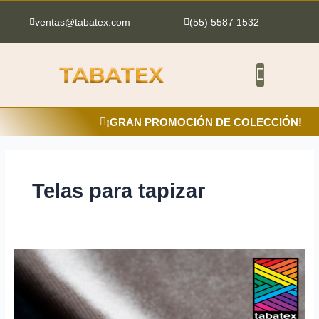
Ir
al
ventas@tabatex.com
(55) 5587 1532
contenido
¡GRAN PROMOCIÓN DE COLECCIÓN!
Telas para tapizar
Decoración
con
terciopelo:
Elegancia
para