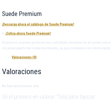
Suede Premium
¡Descarga ahora el catálogo de Suede Premium!
ó
¡Cotiza ahora Suede Premium!
El pionero, nuestro producto mas solicitado, tenemos en el suede una 
sin preocuparte del reabastecimiento, ya que contamos con stock ilimit
Valoraciones (0)
Valoraciones
No hay valoraciones aún.
Sé el primero en valorar “Tela para tapizar