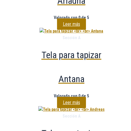
Ariadna
Valorado con
0
de 5
Leer más
Sección A
Tela para tapizar
Antana
Valorado con
0
de 5
Leer más
Sección A