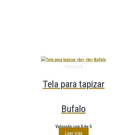
Sección B
Tela para tapizar
Bufalo
Valorado con
0
de 5
Leer más