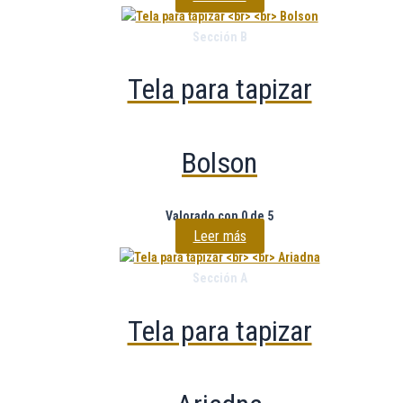
Sección B
Tela para tapizar
Bolson
Valorado con
0
de 5
Leer más
Sección A
Tela para tapizar