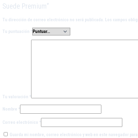
Suede Premium”
Tu dirección de correo electrónico no será publicada.
Los campos oblig
Tu puntuación
*
Tu valoración
*
Nombre
*
Correo electrónico
*
Guarda mi nombre, correo electrónico y web en este navegador para